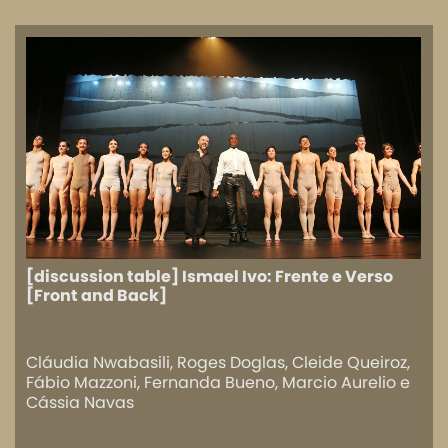
[discussion table] Ismael Ivo: Frente e Verso
[Front and Back]
Cláudia Nwabasili, Roges Doglas, Cleide Queiroz,
Fábio Mazzoni, Fernanda Bueno, Marcio Aurelio e
Cássia Navas